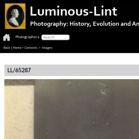
Photographers:
Back
|
Home
>
Contents
> Images
LL/65287