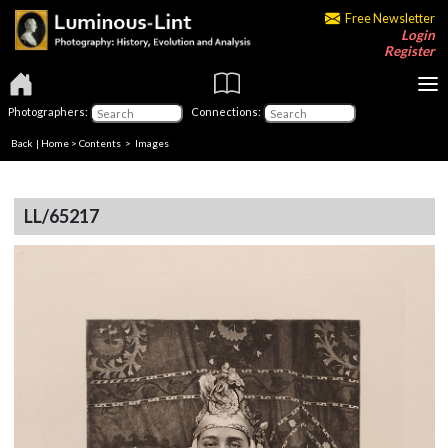
Free Newsletter
Login
Register
Photographers:
Connections:
Back
|
Home
>
Contents
> Images
LL/65217