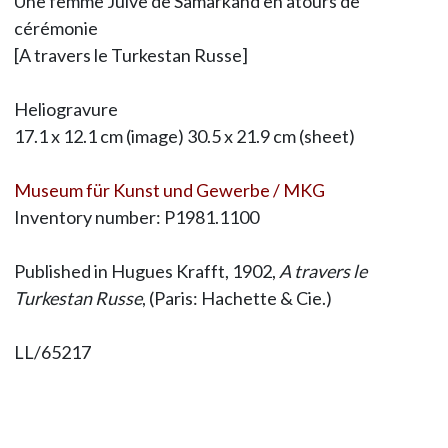
Une femme Juive de Samarkand en atours de
cérémonie
[A travers le Turkestan Russe]
Heliogravure
17.1 x 12.1 cm (image) 30.5 x 21.9 cm (sheet)
Museum für Kunst und Gewerbe / MKG
Inventory number: P1981.1100
Published in Hugues Krafft, 1902,
A travers le
Turkestan Russe
, (Paris: Hachette & Cie.)
LL/65217