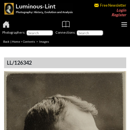
Free Newsletter
Login
Register
Photographers:
Connections:
Back
|
Home
>
Contents
> Images
LL/126342