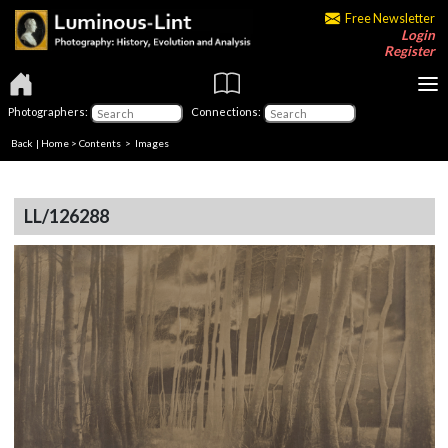
Free Newsletter
Login
Register
Photographers:
Connections:
Back
|
Home
>
Contents
> Images
LL/126288