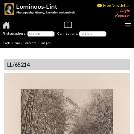
Free Newsletter
Login
Register
Photographers:
Connections:
Back
|
Home
>
Contents
> Images
LL/65214